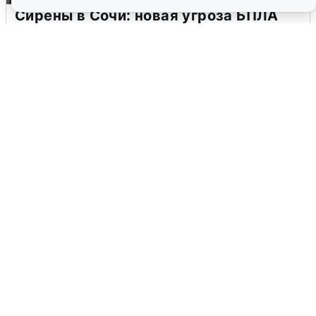
Сирены в Сочи: новая угроза БПЛА
6 августа
0
В Воронеже прогремели взрывы
после сигнала тревоги