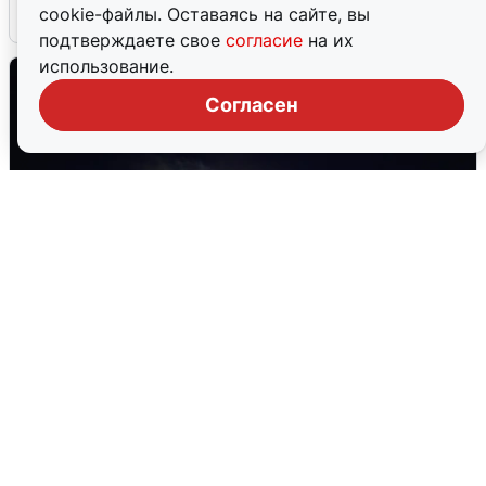
cookie-файлы. Оставаясь на сайте, вы
5 августа
0
подтверждаете свое
согласие
на их
использование.
Согласен
Взрывы в Воронеже после сигнала
тревоги
5 августа
0