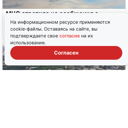
МЧС ответило на сообщения о
грохоте в Москве
На информационном ресурсе применяются
cookie-файлы. Оставаясь на сайте, вы
7 августа
0
подтверждаете свое
согласие
на их
использование.
Согласен