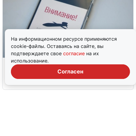
На информационном ресурсе применяются
cookie-файлы. Оставаясь на сайте, вы
подтверждаете свое
согласие
на их
использование.
Ракетная опасность в Свердловской
области: что известно
Согласен
6 августа
0