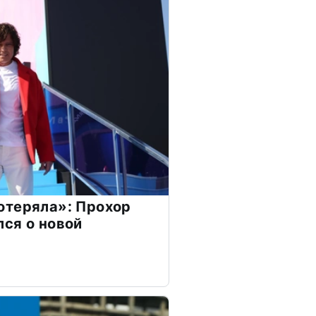
отеряла»: Прохор
ся о новой