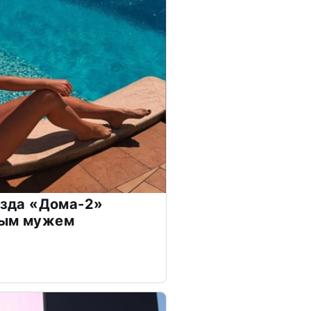
везда «Дома-2»
дым мужем