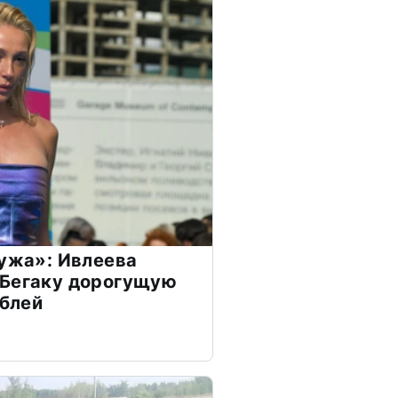
мужа»: Ивлеева
 Бегаку дорогущую
ублей