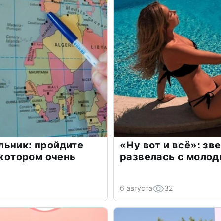
льник: пройдите
«Ну вот и всё»: з
 котором очень
развелась с моло
6 августа
32