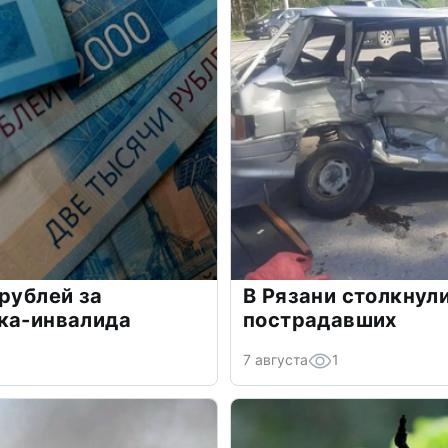
 рублей за
В Рязани столкнули
ка-инвалида
пострадавших
7 августа
1