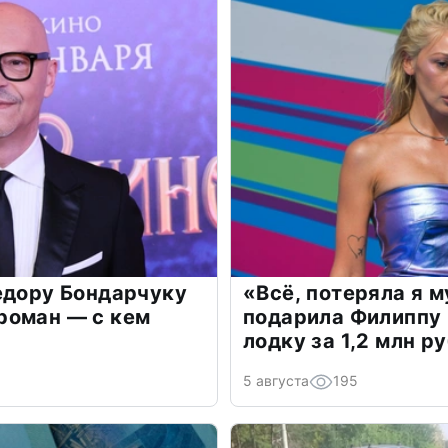
едору Бондарчуку
«Всё, потеряла я 
роман — с кем
подарила Филиппу
лодку за 1,2 млн р
5 августа
195