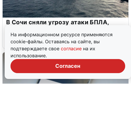
В Сочи сняли угрозу атаки БПЛА,
аэропорт закрыт
На информационном ресурсе применяются
6 августа
0
cookie-файлы. Оставаясь на сайте, вы
подтверждаете свое
согласие
на их
использование.
Согласен