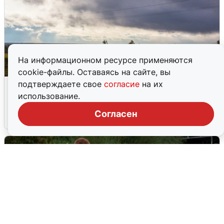
На информационном ресурсе применяются
cookie-файлы. Оставаясь на сайте, вы
Над ХМАО впервые сбили
подтверждаете свое
согласие
на их
беспилотники
использование.
Согласен
3 августа
0