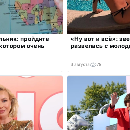
льник: пройдите
«Ну вот и всё»: з
 котором очень
развелась с моло
6 августа
79