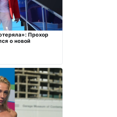
отеряла»: Прохор
ся о новой