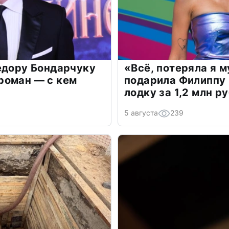
едору Бондарчуку
«Всё, потеряла я 
роман — с кем
подарила Филиппу
лодку за 1,2 млн р
5 августа
239