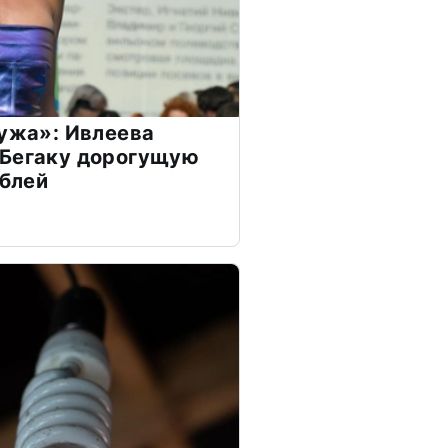
мужа»: Ивлеева
 Бегаку дорогущую
ублей