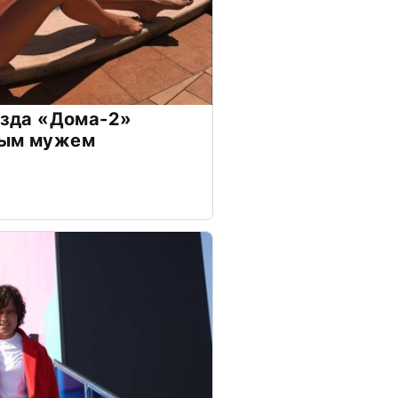
везда «Дома-2»
дым мужем