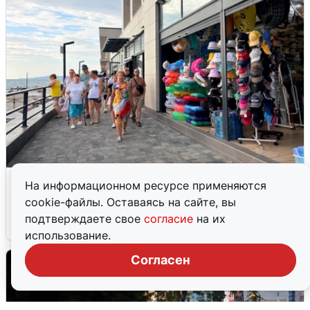
В Сочи объявили угрозу атаки БПЛА и
На информационном ресурсе применяются
закрыли пляжи
cookie-файлы. Оставаясь на сайте, вы
подтверждаете свое
согласие
на их
6 августа
0
использование.
Согласен