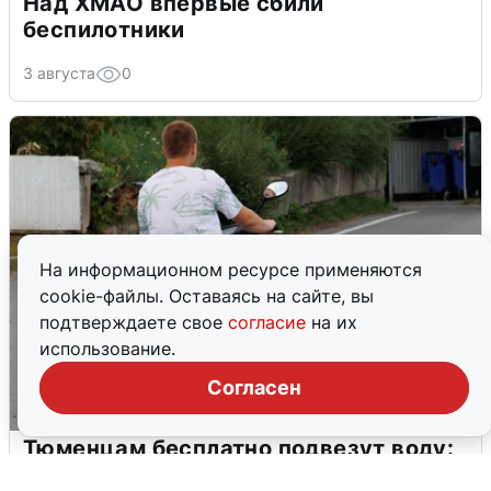
Над ХМАО впервые сбили
беспилотники
3 августа
0
На информационном ресурсе применяются
cookie-файлы. Оставаясь на сайте, вы
подтверждаете свое
согласие
на их
использование.
Согласен
Тюменцам бесплатно подвезут воду:
адреса и график