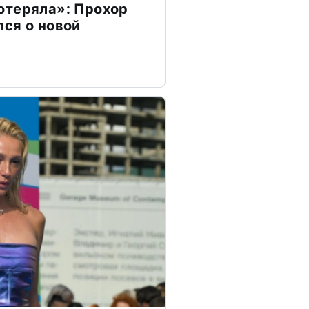
отеряла»: Прохор
ся о новой