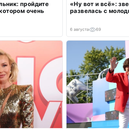
льник: пройдите
«Ну вот и всё»: з
 котором очень
развелась с моло
6 августа
69