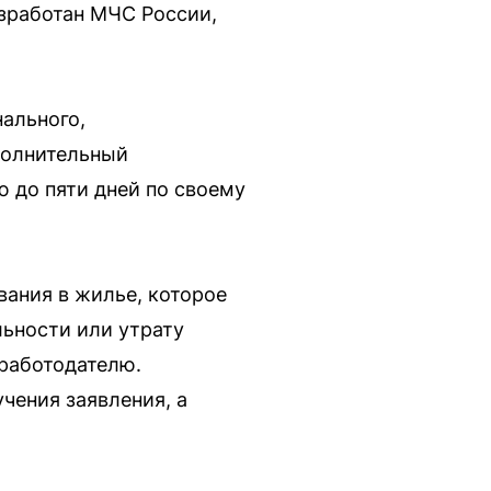
азработан МЧС России,
нального,
полнительный
 до пяти дней по своему
ания в жилье, которое
льности или утрату
 работодателю.
чения заявления, а