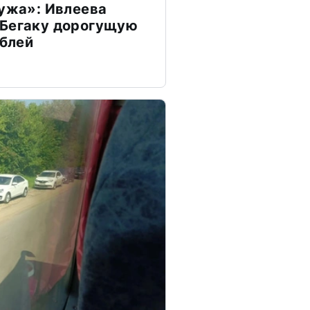
мужа»: Ивлеева
 Бегаку дорогущую
ублей