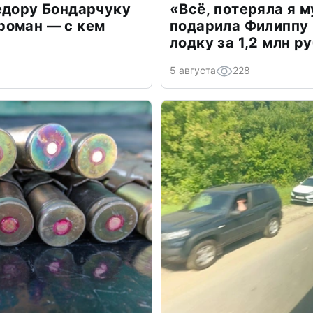
едору Бондарчуку
«Всё, потеряла я 
роман — с кем
подарила Филиппу
лодку за 1,2 млн р
5 августа
228