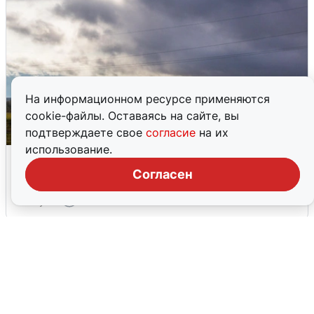
На информационном ресурсе применяются
cookie-файлы. Оставаясь на сайте, вы
подтверждаете свое
согласие
на их
использование.
Над ХМАО впервые сбили
беспилотники
Согласен
3 августа
0