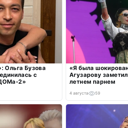
: Ольга Бузова
«Я была шокирова
оединилась с
Агузарову заметил
«ДОМа-2»
летнем парнем
4 августа
59