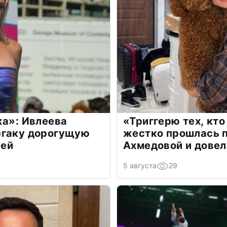
жа»: Ивлеева
«Триггерю тех, кто
егаку дорогущую
жестко прошлась п
лей
Ахмедовой и довел
5 августа
29