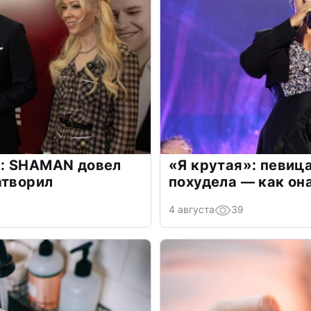
: SHAMAN довел
«Я крутая»: певиц
атворил
похудела — как он
4 августа
39