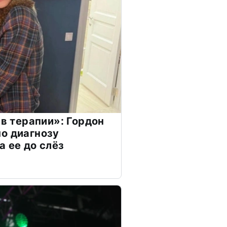
 в терапии»: Гордон
о диагнозу
а ее до слёз