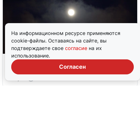
На информационном ресурсе применяются
cookie-файлы. Оставаясь на сайте, вы
подтверждаете свое
согласие
на их
использование.
Взрывы в Воронеже после сигнала
тревоги
Согласен
5 августа
0