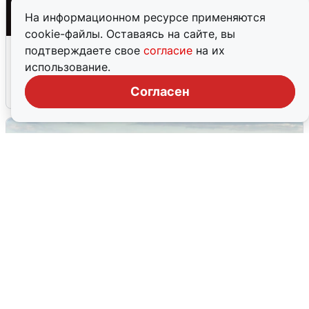
На информационном ресурсе применяются
cookie-файлы. Оставаясь на сайте, вы
Взрывы в Воронеже после сигнала
подтверждаете свое
согласие
на их
тревоги
использование.
Согласен
5 августа
0