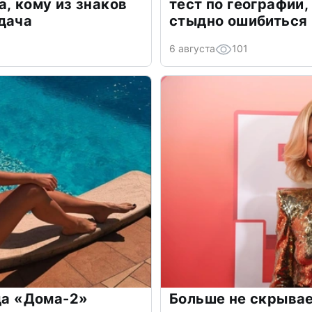
а, кому из знаков
тест по географии,
дача
стыдно ошибиться
6 августа
101
зда «Дома-2»
Больше не скрывае