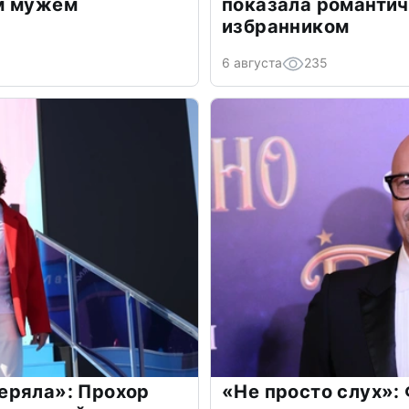
м мужем
показала романти
избранником
6 августа
235
еряла»: Прохор
«Не просто слух»: