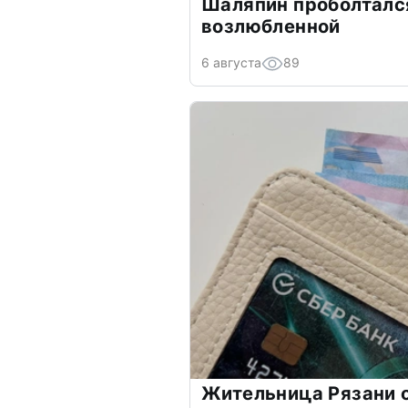
Шаляпин проболтался
возлюбленной
6 августа
89
Жительница Рязани 