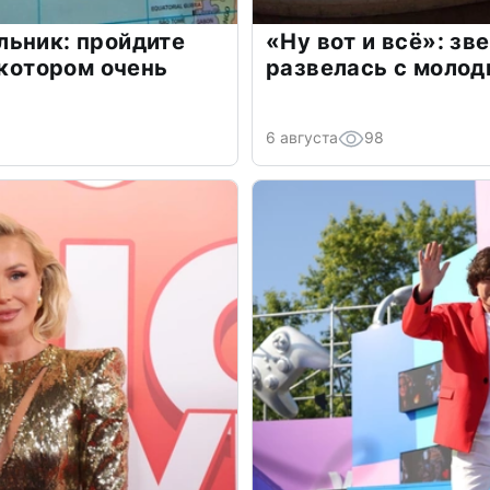
льник: пройдите
«Ну вот и всё»: з
 котором очень
развелась с моло
6 августа
98