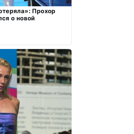
отеряла»: Прохор
ся о новой