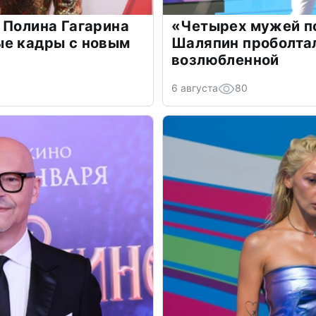
 Полина Гагарина
«Четырех мужей п
ые кадры с новым
Шаляпин проболтал
возлюбленной
6 августа
80