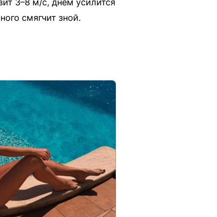
ит 3–8 м/с, днём усилится
ного смягчит зной.