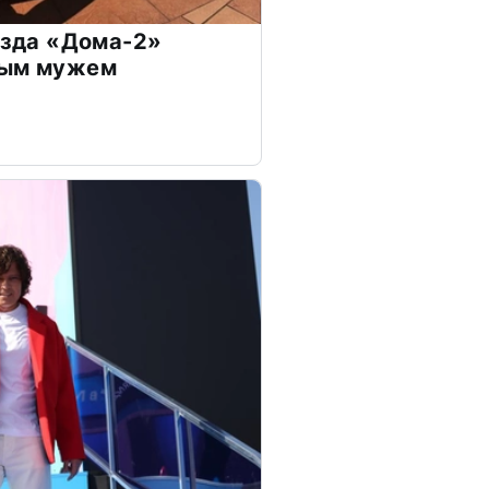
везда «Дома-2»
дым мужем