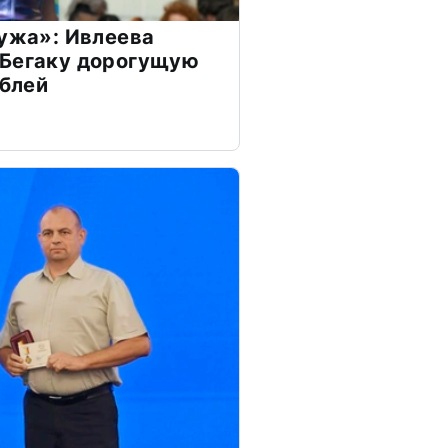
мужа»: Ивлеева
 Бегаку дорогущую
ублей