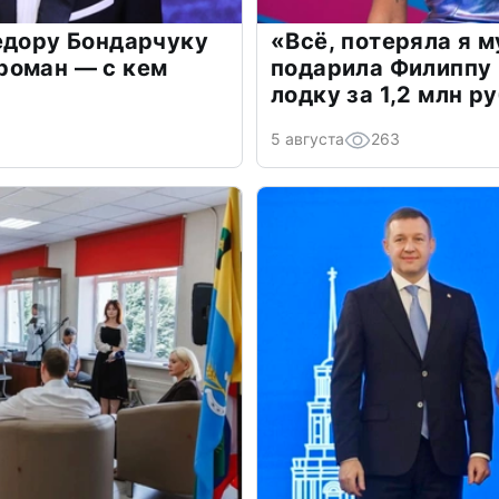
едору Бондарчуку
«Всё, потеряла я 
роман — с кем
подарила Филиппу
лодку за 1,2 млн р
5 августа
263