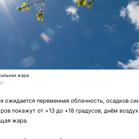
 сильная жара
RU
ая ожидается переменная облачность, осадков си
ов покажут от +13 до +18 градусов, днём воздух
щая жара.