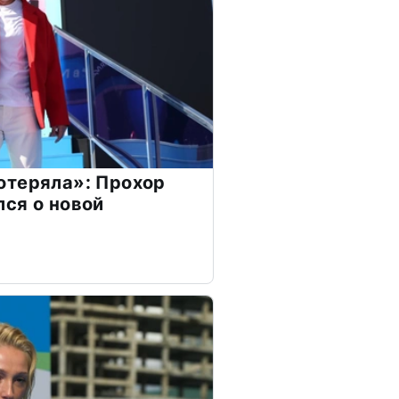
отеряла»: Прохор
ся о новой