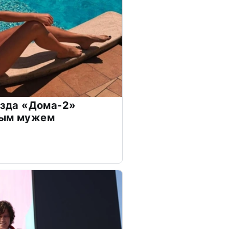
везда «Дома-2»
дым мужем