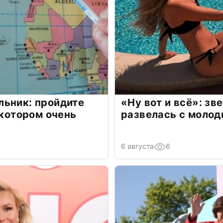
льник: пройдите
«Ну вот и всё»: з
 котором очень
развелась с моло
6 августа
6