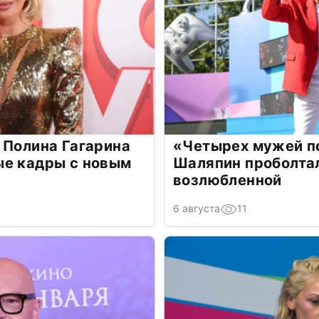
 Полина Гагарина
«Четырех мужей п
ые кадры с новым
Шаляпин проболтал
возлюбленной
6 августа
11