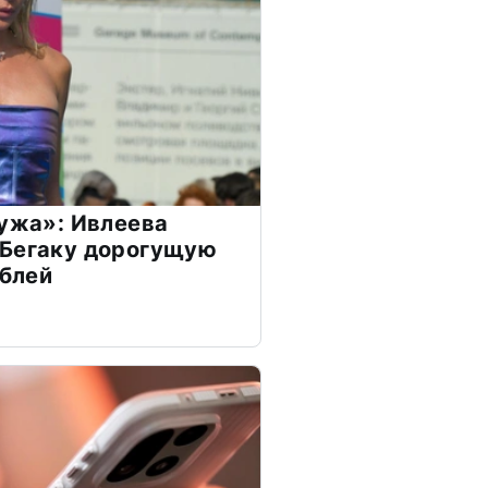
мужа»: Ивлеева
 Бегаку дорогущую
ублей