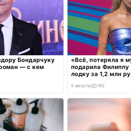
едору Бондарчуку
«Всё, потеряла я 
роман — с кем
подарила Филиппу
лодку за 1,2 млн р
5 августа
162