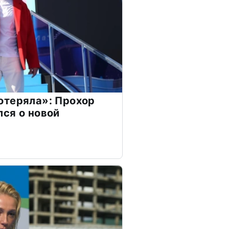
отеряла»: Прохор
ся о новой