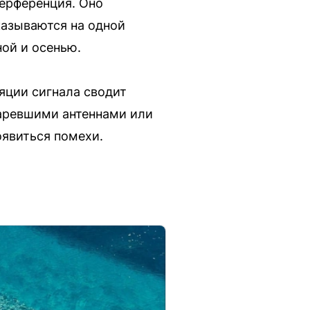
ерференция. Оно
казываются на одной
ной и осенью.
яции сигнала сводит
таревшими антеннами или
явиться помехи.