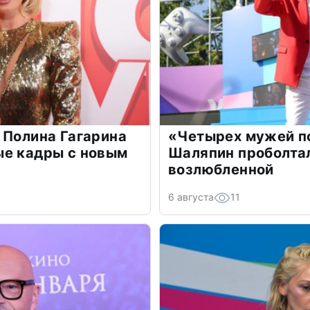
 Полина Гагарина
«Четырех мужей п
ые кадры с новым
Шаляпин проболтал
возлюбленной
6 августа
11