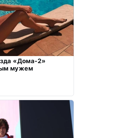
везда «Дома-2»
дым мужем