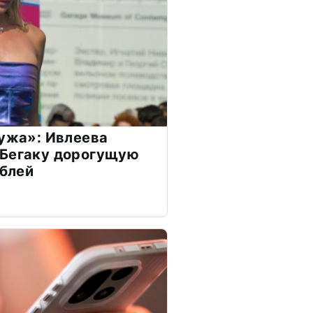
мужа»: Ивлеева
 Бегаку дорогущую
ублей