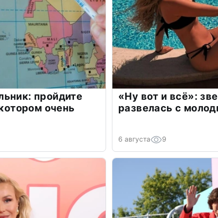
льник: пройдите
«Ну вот и всё»: з
 котором очень
развелась с моло
6 августа
9