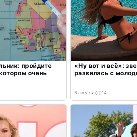
льник: пройдите
«Ну вот и всё»: з
 котором очень
развелась с моло
6 августа
14