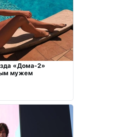
везда «Дома-2»
дым мужем