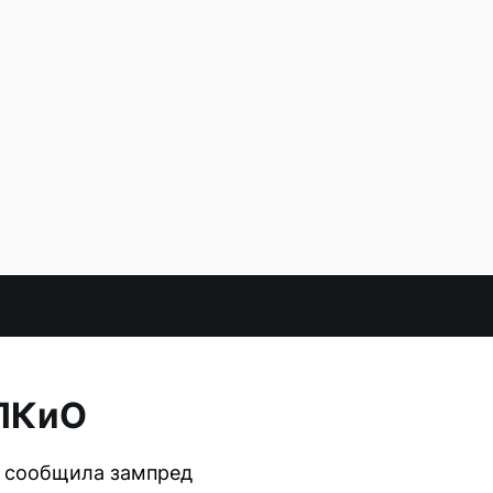
ЦПКиО
м сообщила зампред