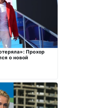
отеряла»: Прохор
ся о новой