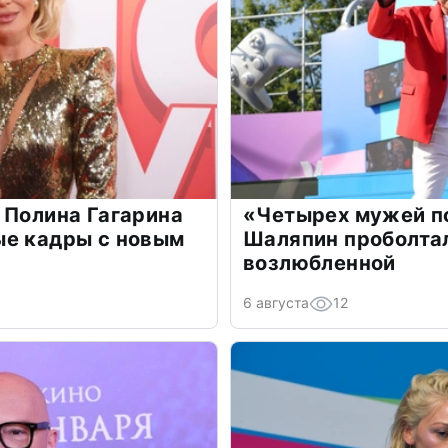
 Полина Гагарина
«Четырех мужей п
ые кадры с новым
Шаляпин проболтал
возлюбленной
6 августа
12