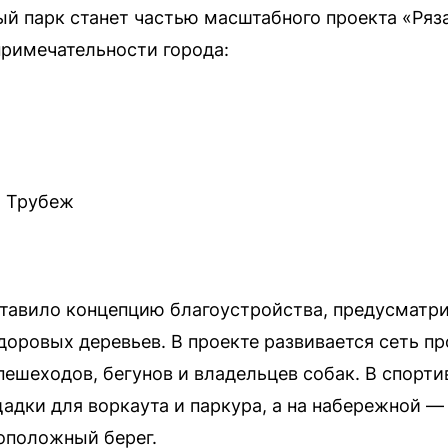
ый парк станет частью масштабного проекта «Ряз
римечательности города:
и Трубеж
тавило концепцию благоустройства, предусмат
доровых деревьев. В проекте развивается сеть п
пешеходов, бегунов и владельцев собак. В спорти
щадки для воркаута и паркура, а на набережной —
оположный берег.