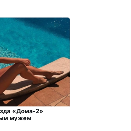
везда «Дома-2»
дым мужем