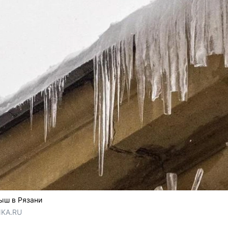
ыш в Рязани
NKA.RU