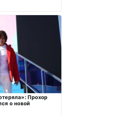
отеряла»: Прохор
ся о новой