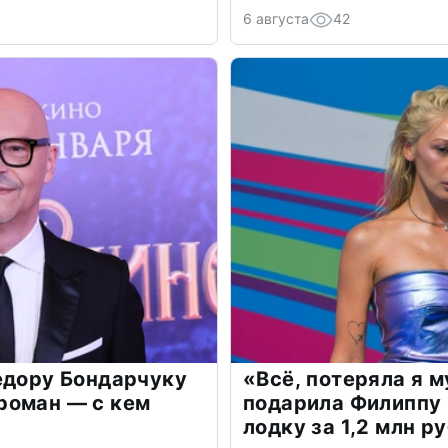
6 августа
42
едору Бондарчуку
«Всё, потеряла я 
роман — с кем
подарила Филиппу
лодку за 1,2 млн р