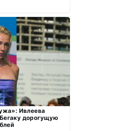
мужа»: Ивлеева
 Бегаку дорогущую
ублей