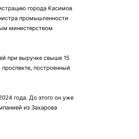
нистрацию города Касимов
министра промышленности
ьным министерством
лей при выручке свыше 15
 проспекте, построенный
24 года. До этого он уже
мпанией из Захарова