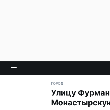
ГОРОД
Улицу Фурмано
Монастырску