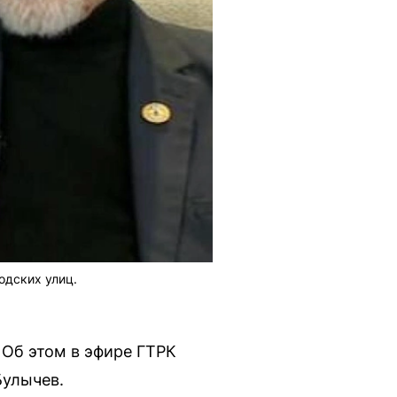
одских улиц.
Об этом в эфире ГТРК
Булычев.