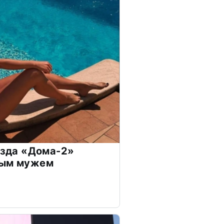
везда «Дома-2»
дым мужем