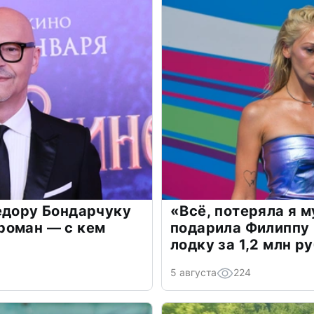
едору Бондарчуку
«Всё, потеряла я 
роман — с кем
подарила Филиппу
лодку за 1,2 млн р
5 августа
224