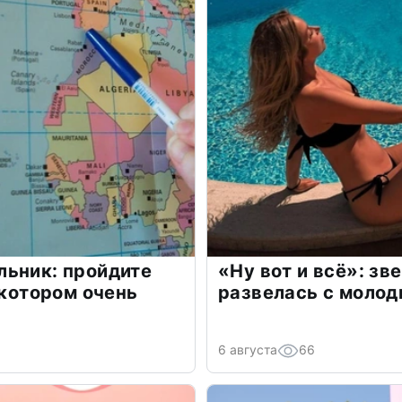
льник: пройдите
«Ну вот и всё»: з
 котором очень
развелась с моло
6 августа
66