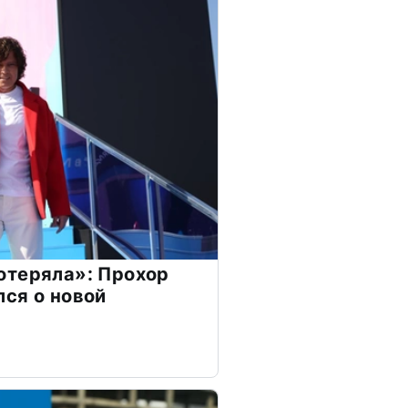
отеряла»: Прохор
ся о новой