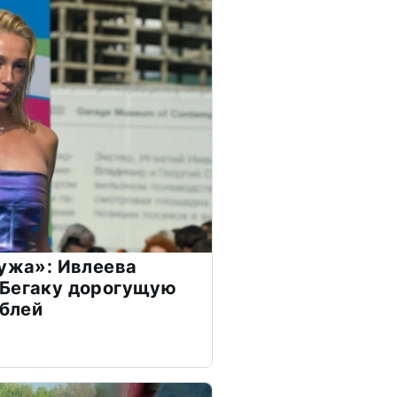
мужа»: Ивлеева
 Бегаку дорогущую
ублей