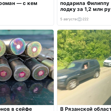
роман — с кем
подарила Филиппу
лодку за 1,2 млн р
5 августа
222
онов в сейфе
В Рязанской облас