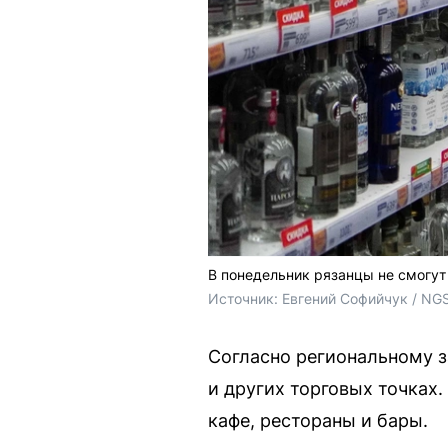
В понедельник рязанцы не смогут 
Источник: 
Евгений Софийчук / NG
Согласно региональному з
и других торговых точках
кафе, рестораны и бары.