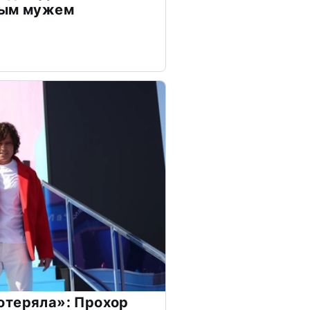
дым мужем
отеряла»: Прохор