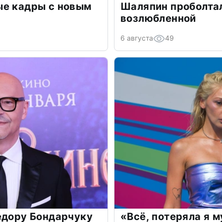
ые кадры с новым
Шаляпин проболтал
возлюбленной
6 августа
49
едору Бондарчуку
«Всё, потеряла я 