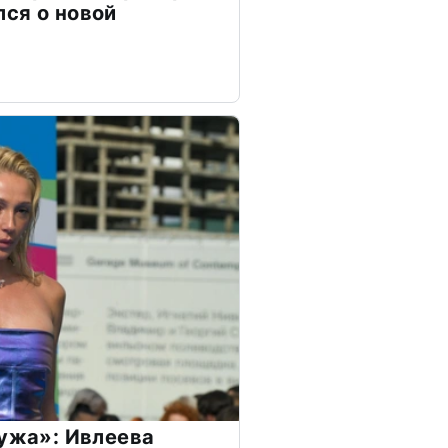
ся о новой
мужа»: Ивлеева