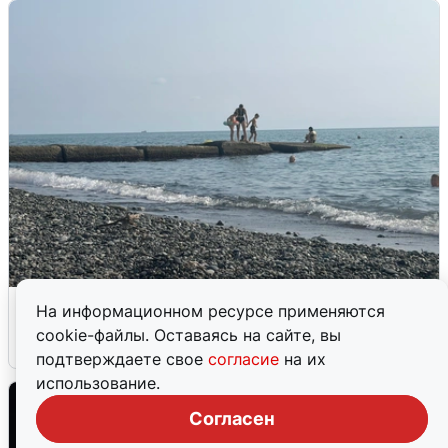
Сирены в Сочи: новая угроза БПЛА
На информационном ресурсе применяются
cookie-файлы. Оставаясь на сайте, вы
6 августа
0
подтверждаете свое
согласие
на их
использование.
Согласен