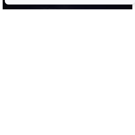
Взрывы в Воронеже после сигнала
тревоги
5 августа
0