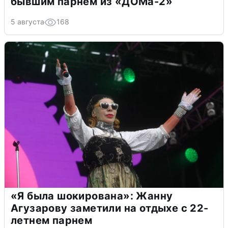
бывшим парнем из «ДОМа-2»
5 августа
168
«Я была шокирована»: Жанну
Агузарову заметили на отдыхе с 22-
летнем парнем