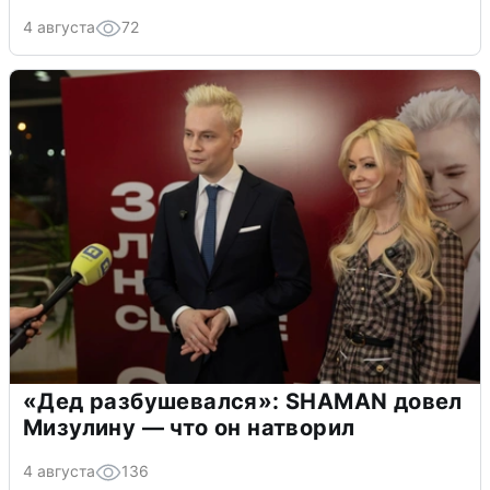
4 августа
72
«Дед разбушевался»: SHAMAN довел
Мизулину — что он натворил
4 августа
136