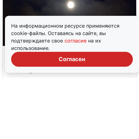
На информационном ресурсе применяются
cookie-файлы. Оставаясь на сайте, вы
подтверждаете свое
согласие
на их
использование.
Взрывы в Воронеже после сигнала
тревоги
Согласен
5 августа
0