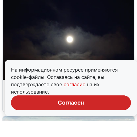
На информационном ресурсе применяются
cookie-файлы. Оставаясь на сайте, вы
Взрывы в Воронеже после сигнала
подтверждаете свое
согласие
на их
тревоги
использование.
Согласен
5 августа
0