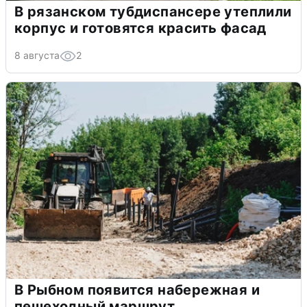
В рязанском тубдиспансере утеплили
корпус и готовятся красить фасад
8 августа
2
В Рыбном появится набережная и
пешеходный маршрут