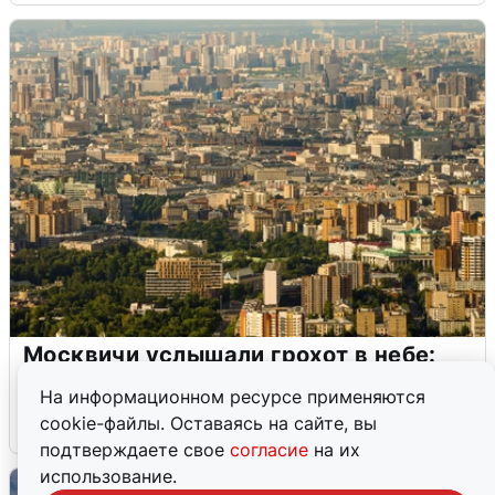
Москвичи услышали грохот в небе:
подробности
На информационном ресурсе применяются
cookie-файлы. Оставаясь на сайте, вы
7 августа
0
подтверждаете свое
согласие
на их
использование.