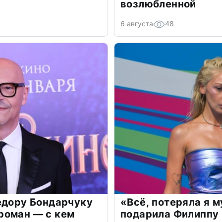
возлюбленной
6 августа
48
едору Бондарчуку
«Всё, потеряла я 
роман — с кем
подарила Филиппу