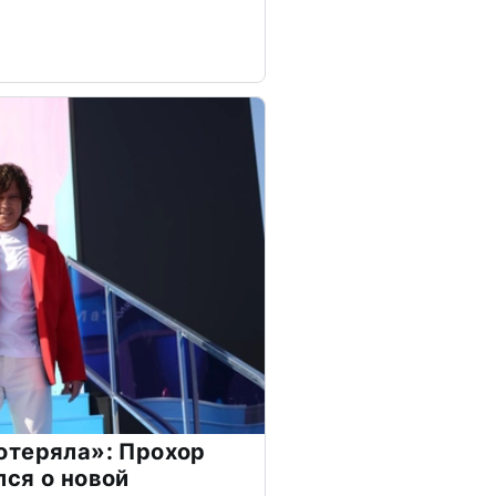
отеряла»: Прохор
ся о новой