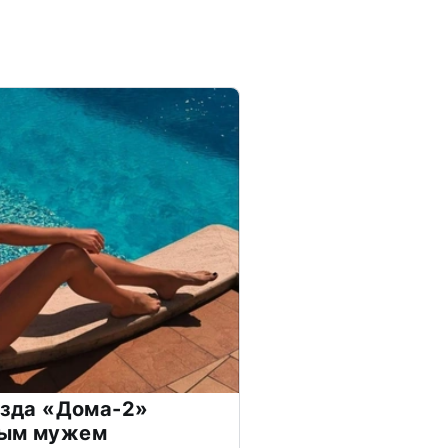
везда «Дома-2»
дым мужем