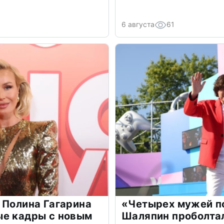
6 августа
61
 Полина Гагарина
«Четырех мужей п
ые кадры с новым
Шаляпин проболтал