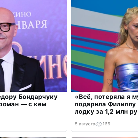
едору Бондарчуку
«Всё, потеряла я 
роман — с кем
подарила Филиппу
лодку за 1,2 млн р
5 августа
166