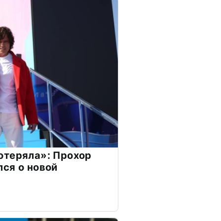
отеряла»: Прохор
ся о новой