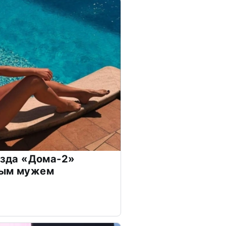
везда «Дома-2»
дым мужем