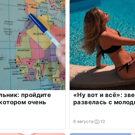
льник: пройдите
«Ну вот и всё»: з
 котором очень
развелась с моло
6 августа
10