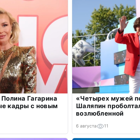
 Полина Гагарина
«Четырех мужей п
ые кадры с новым
Шаляпин проболтал
возлюбленной
6 августа
11