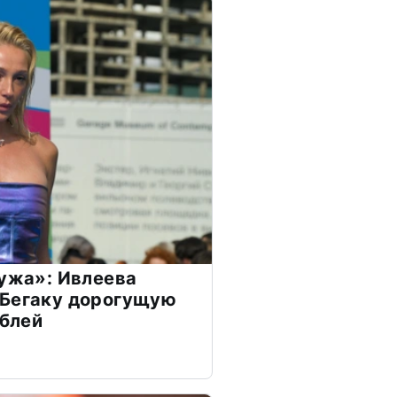
мужа»: Ивлеева
 Бегаку дорогущую
ублей