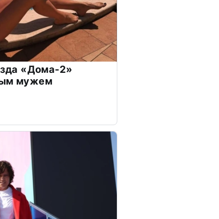
везда «Дома-2»
дым мужем