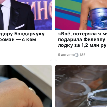
едору Бондарчуку
«Всё, потеряла я 
роман — с кем
подарила Филиппу
лодку за 1,2 млн р
5 августа
185