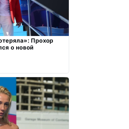
отеряла»: Прохор
ся о новой