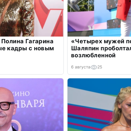
 Полина Гагарина
«Четырех мужей п
ые кадры с новым
Шаляпин проболтал
возлюбленной
6 августа
25