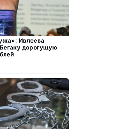
мужа»: Ивлеева
 Бегаку дорогущую
ублей