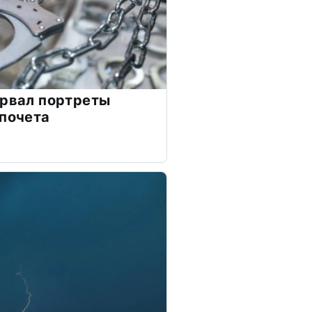
орвал портреты
 почета