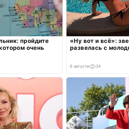
льник: пройдите
«Ну вот и всё»: з
 котором очень
развелась с моло
6 августа
24