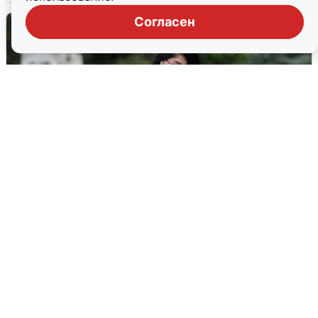
Согласен
Волгоградцы остались без
мобильного интернета
6 августа
0