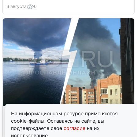
6 августа
0
Ночная атака БПЛА на Ярославль:
На информационном ресурсе применяются
попадания и последствия
cookie-файлы. Оставаясь на сайте, вы
подтверждаете свое
согласие
на их
6 августа
0
использование.