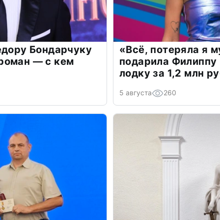
едору Бондарчуку
«Всё, потеряла я 
роман — с кем
подарила Филиппу
лодку за 1,2 млн р
5 августа
260