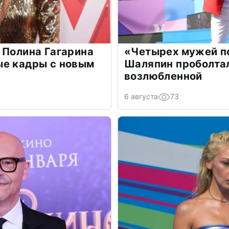
 Полина Гагарина
«Четырех мужей п
ые кадры с новым
Шаляпин проболтал
возлюбленной
6 августа
73