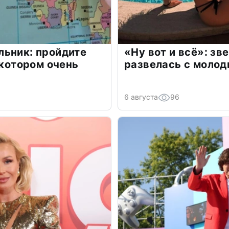
льник: пройдите
«Ну вот и всё»: з
 котором очень
развелась с моло
6 августа
96