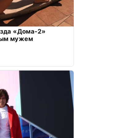
везда «Дома-2»
дым мужем