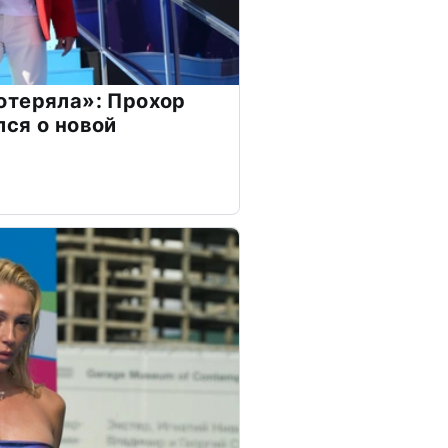
отеряла»: Прохор
ся о новой