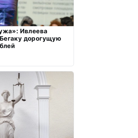
мужа»: Ивлеева
 Бегаку дорогущую
ублей