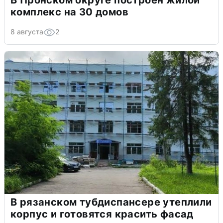
В Пронском округе построен жилой
комплекс на 30 домов
8 августа
2
В рязанском тубдиспансере утеплили
корпус и готовятся красить фасад