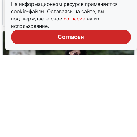
На информационном ресурсе применяются
попадания и последствия
cookie-файлы. Оставаясь на сайте, вы
подтверждаете свое
согласие
на их
6 августа
0
использование.
Согласен
Волгоградцы остались без
мобильного интернета