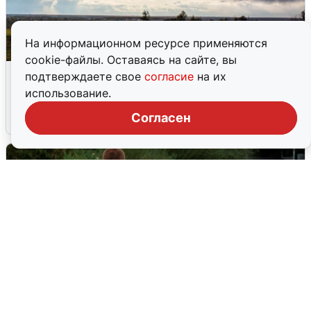
На информационном ресурсе применяются
cookie-файлы. Оставаясь на сайте, вы
Над ХМАО впервые сбили
подтверждаете свое
согласие
на их
беспилотники
использование.
Согласен
3 августа
0