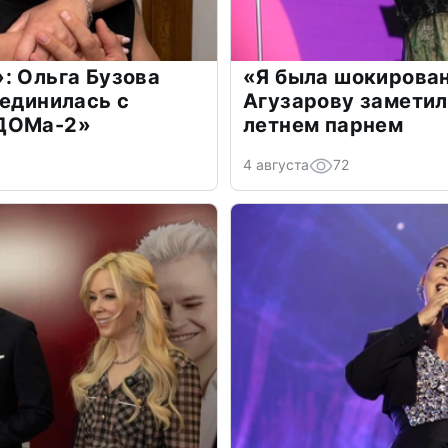
: Ольга Бузова
«Я была шокирова
оединилась с
Агузарову заметил
«ДОМа-2»
летнем парнем
4 августа
72