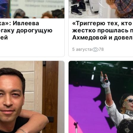
жа»: Ивлеева
«Триггерю тех, кто
егаку дорогущую
жестко прошлась п
лей
Ахмедовой и довел
5 августа
78