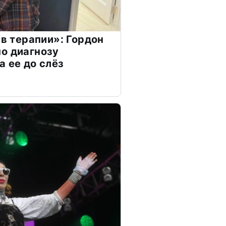
 в терапии»: Гордон
о диагнозу
а ее до слёз