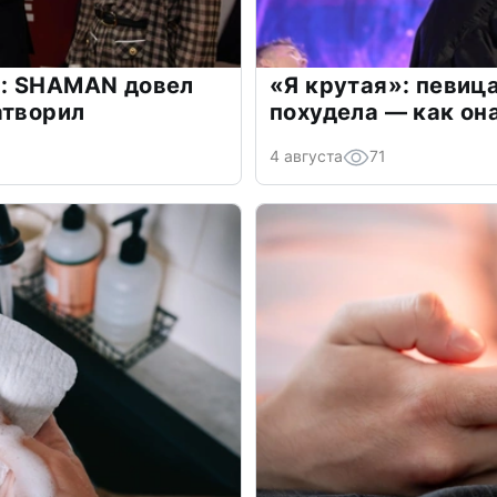
: SHAMAN довел
«Я крутая»: певиц
атворил
похудела — как он
4 августа
71