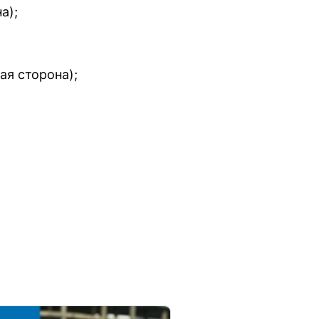
а);
ная сторона);