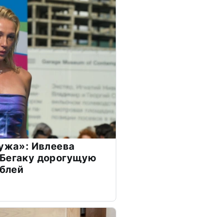
мужа»: Ивлеева
 Бегаку дорогущую
ублей