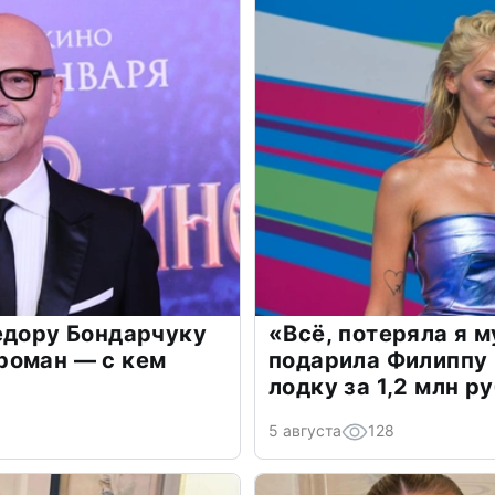
едору Бондарчуку
«Всё, потеряла я 
роман — с кем
подарила Филиппу
лодку за 1,2 млн р
5 августа
128