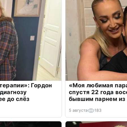
 терапии»: Гордон
«Моя любимая пара
диагнозу
спустя 22 года во
ее до слёз
бывшим парнем из
5 августа
183