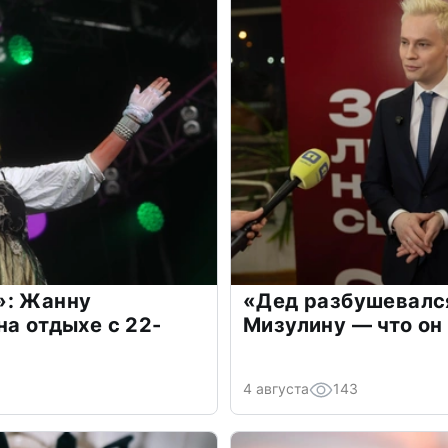
»: Жанну
«Дед разбушевалс
на отдыхе с 22-
Мизулину — что он
4 августа
143