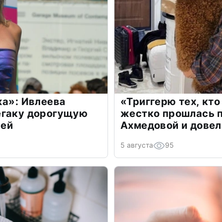
жа»: Ивлеева
«Триггерю тех, кто
егаку дорогущую
жестко прошлась п
лей
Ахмедовой и довел
5 августа
95