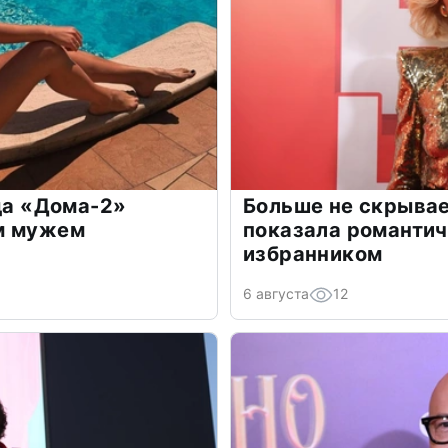
зда «Дома-2»
Больше не скрывае
м мужем
показала романти
избранником
6 августа
12