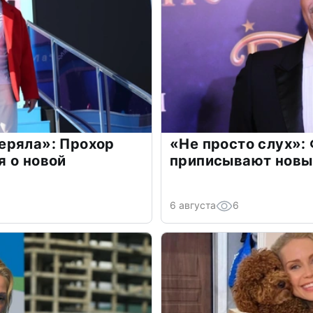
еряла»: Прохор
«Не просто слух»:
 о новой
приписывают новы
6 августа
6