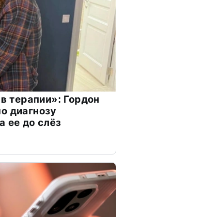
 в терапии»: Гордон
о диагнозу
а ее до слёз