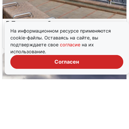
В Туре вода убывает, на других реках
области прибывает
На информационном ресурсе применяются
cookie-файлы. Оставаясь на сайте, вы
4 августа
0
подтверждаете свое
согласие
на их
использование.
Согласен