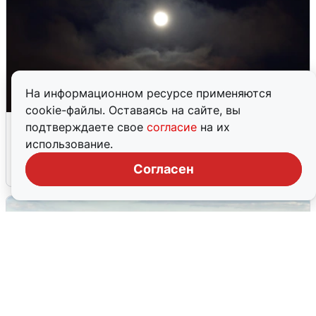
На информационном ресурсе применяются
cookie-файлы. Оставаясь на сайте, вы
Взрывы в Воронеже после сигнала
подтверждаете свое
согласие
на их
тревоги
использование.
Согласен
5 августа
0