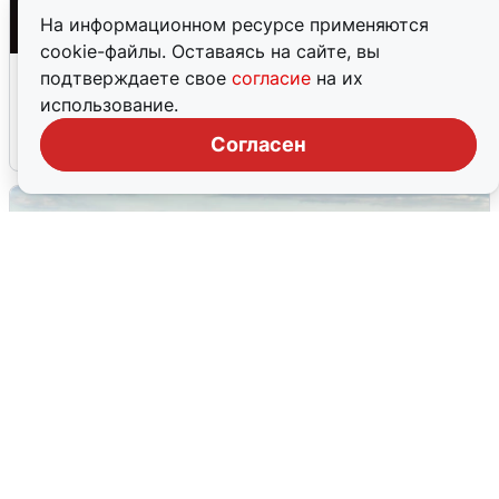
На информационном ресурсе применяются
cookie-файлы. Оставаясь на сайте, вы
Взрывы в Воронеже после сигнала
подтверждаете свое
согласие
на их
тревоги
использование.
Согласен
5 августа
0