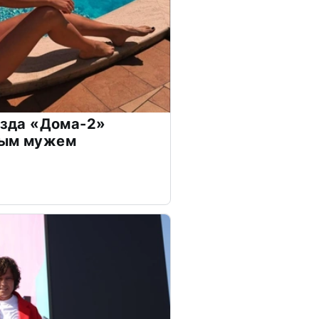
везда «Дома-2»
дым мужем