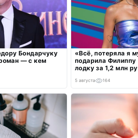
едору Бондарчуку
«Всё, потеряла я 
роман — с кем
подарила Филиппу
лодку за 1,2 млн р
5 августа
164