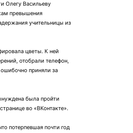
ти Олегу Васильеву
акам превышения
задержания учительницы из
фировала цветы. К ней
рений, отобрали телефон,
 ошибочно приняли за
вынуждена была пройти
странице во «ВКонтакте».
что потерпевшая почти год