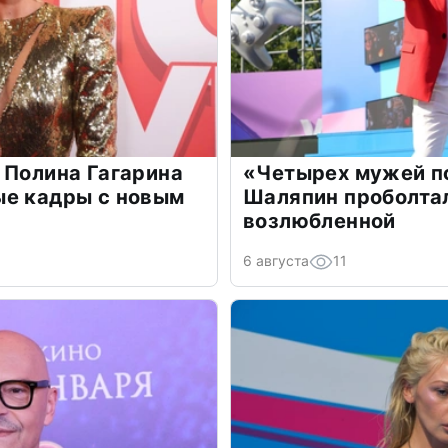
 Полина Гагарина
«Четырех мужей п
ые кадры с новым
Шаляпин проболтал
возлюбленной
6 августа
11