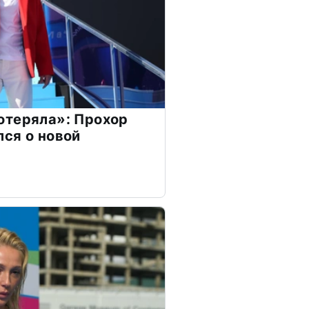
отеряла»: Прохор
ся о новой