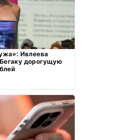
мужа»: Ивлеева
 Бегаку дорогущую
ублей