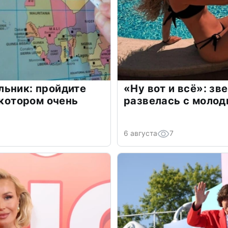
льник: пройдите
«Ну вот и всё»: з
 котором очень
развелась с моло
6 августа
7