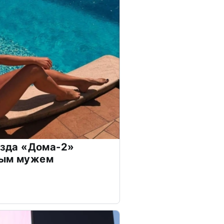
везда «Дома-2»
дым мужем