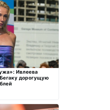
мужа»: Ивлеева
 Бегаку дорогущую
ублей