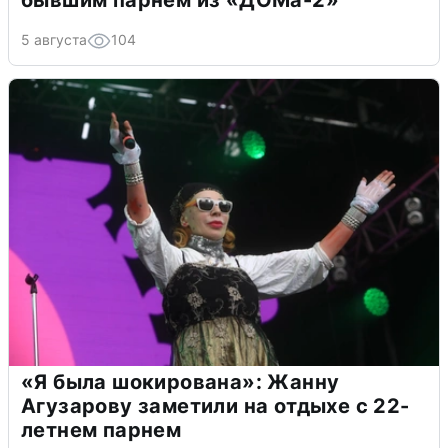
бывшим парнем из «ДОМа-2»
5 августа
104
«Я была шокирована»: Жанну
Агузарову заметили на отдыхе с 22-
летнем парнем