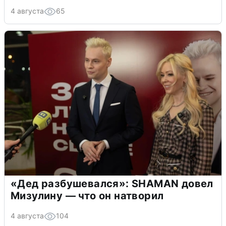
4 августа
65
«Дед разбушевался»: SHAMAN довел
Мизулину — что он натворил
4 августа
104