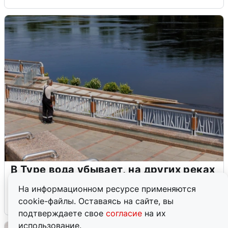
В Туре вода убывает, на других реках
области прибывает
На информационном ресурсе применяются
cookie-файлы. Оставаясь на сайте, вы
4 августа
0
подтверждаете свое
согласие
на их
использование.