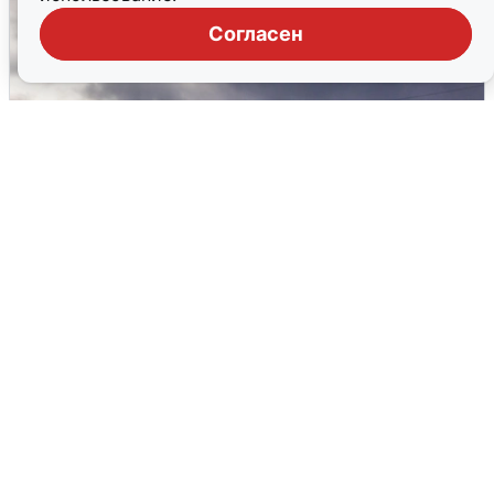
Согласен
Над ХМАО впервые сбили
беспилотники
3 августа
0