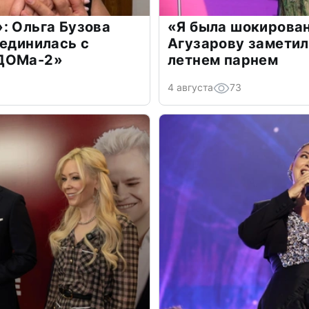
: Ольга Бузова
«Я была шокирова
оединилась с
Агузарову заметил
«ДОМа-2»
летнем парнем
4 августа
73