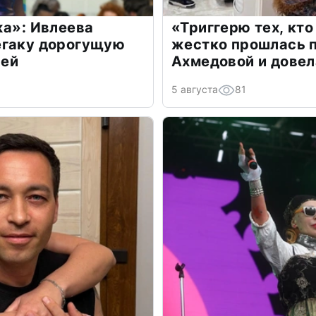
жа»: Ивлеева
«Триггерю тех, кто
егаку дорогущую
жестко прошлась п
лей
Ахмедовой и довел
5 августа
81