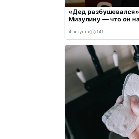
«Дед разбушевался»
Мизулину — что он н
4 августа
141