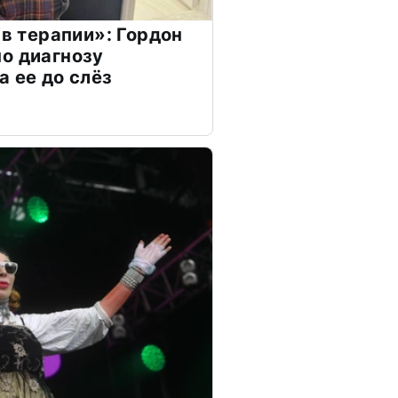
 в терапии»: Гордон
о диагнозу
а ее до слёз