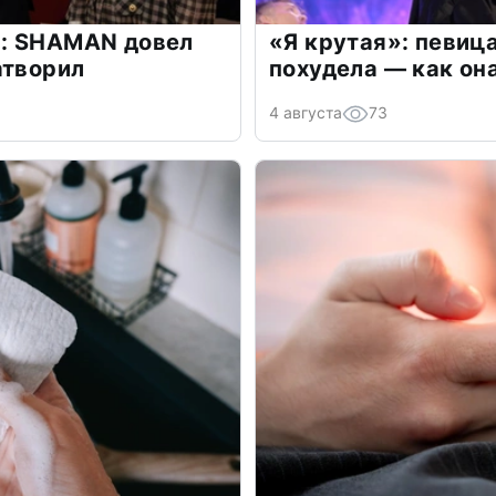
: SHAMAN довел
«Я крутая»: певиц
атворил
похудела — как он
4 августа
73