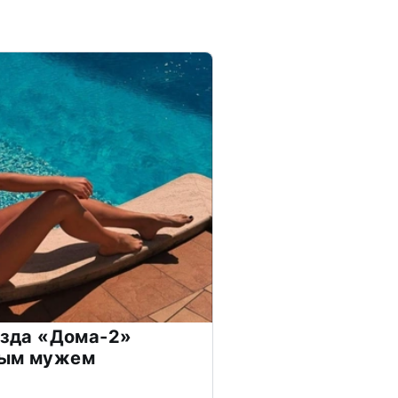
везда «Дома-2»
дым мужем