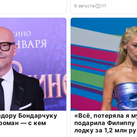
6 августа
11
едору Бондарчуку
«Всё, потеряла я 
роман — с кем
подарила Филиппу
лодку за 1,2 млн р