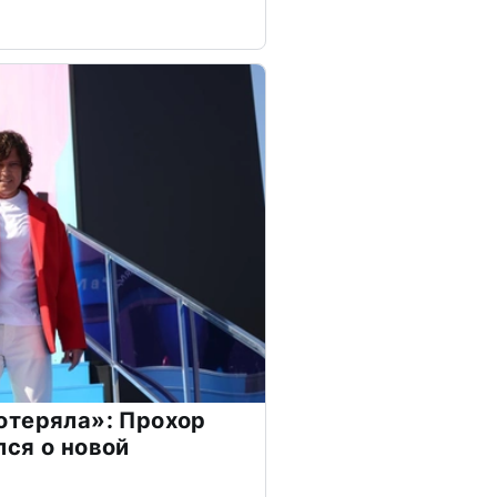
отеряла»: Прохор
ся о новой