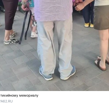
 стихийному мемориалу
YA62.RU