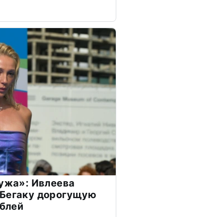
мужа»: Ивлеева
 Бегаку дорогущую
ублей