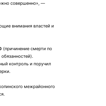
ложно совершенно», —
ующие внимания властей и
Ф (причинение смерти по
обязанностей).
ный контроль и поручил
ерки.
Скопинского межрайонного
ся.