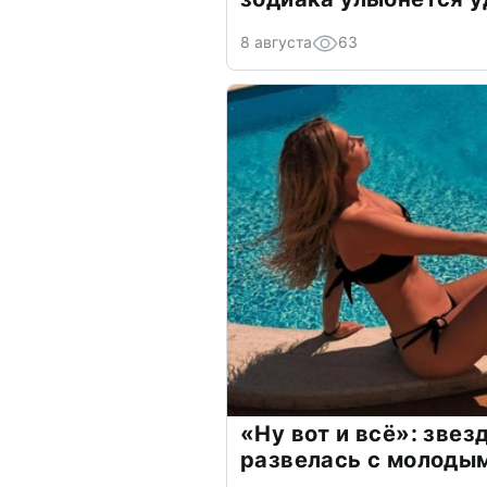
8 августа
63
«Ну вот и всё»: зве
развелась с молоды