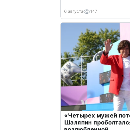
6 августа
147
«Четырех мужей пот
Шаляпин проболтался
возлюбленной