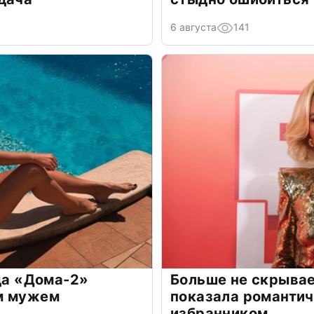
6 августа
141
зда «Дома-2»
Больше не скрывае
м мужем
показала романти
избранником