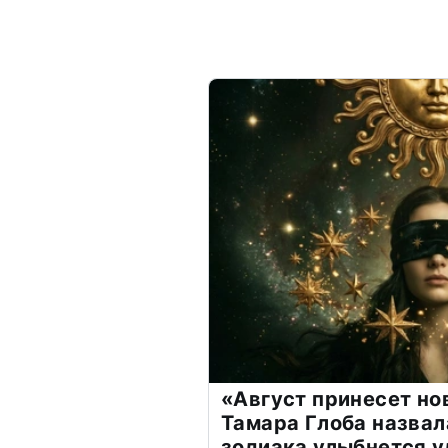
«Август принесет н
Тамара Глоба назвал
зодиака улыбнется у